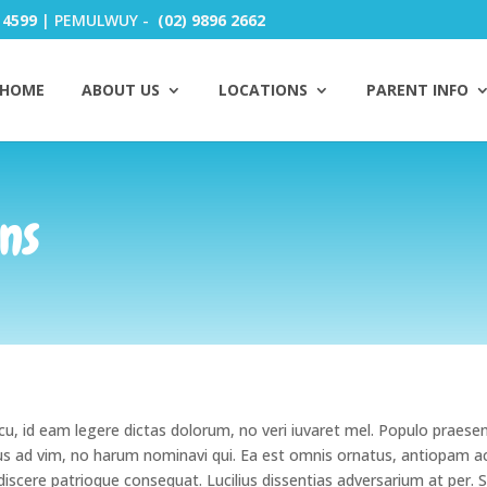
 4599
| PEMULWUY -
(02) 9896 2662
HOME
ABOUT US
LOCATIONS
PARENT INFO
ns
u, id eam legere dictas dolorum, no veri iuvaret mel. Populo praesen
ctus ad vim, no harum nominavi qui. Ea est omnis ornatus, antiopa
r discere patrioque consequat. Lucilius dissentias adversarium at per.