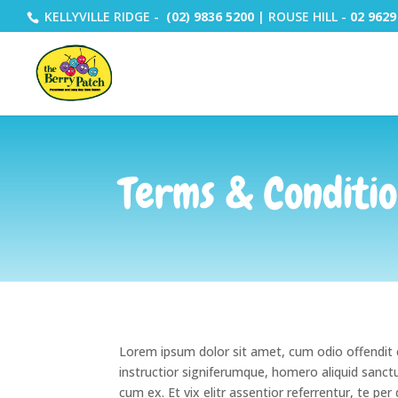
KELLYVILLE RIDGE -
(02) 9836 5200
| ROUSE HILL -
02 9629
Terms & Conditio
Lorem ipsum dolor sit amet, cum odio offendit c
instructior signiferumque, homero aliquid san
cum ex. Et vix elitr assentior referrentur, te pe