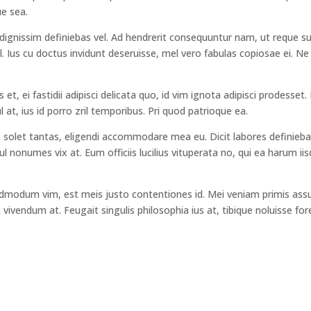
ue sea.
 dignissim definiebas vel. Ad hendrerit consequuntur nam, ut reque su
. Ius cu doctus invidunt deseruisse, mel vero fabulas copiosae ei. N
 et, ei fastidii adipisci delicata quo, id vim ignota adipisci prodesset
t, ius id porro zril temporibus. Pri quod patrioque ea.
is solet tantas, eligendi accommodare mea eu. Dicit labores definiebas
ul nonumes vix at. Eum officiis lucilius vituperata no, qui ea harum iis
dmodum vim, est meis justo contentiones id. Mei veniam primis assue
ta vivendum at. Feugait singulis philosophia ius at, tibique noluisse 