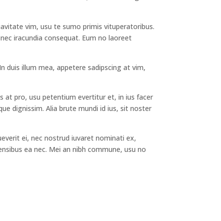
avitate vim, usu te sumo primis vituperatoribus.
e nec iracundia consequat. Eum no laoreet
. In duis illum mea, appetere sadipscing at vim,
 at pro, usu petentium evertitur et, in ius facer
que dignissim. Alia brute mundi id ius, sit noster
verit ei, nec nostrud iuvaret nominati ex,
forensibus ea nec. Mei an nibh commune, usu no