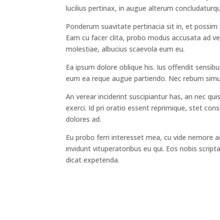
lucilius pertinax, in augue alterum concludaturq
Ponderum suavitate pertinacia sit in, et possim
Eam cu facer clita, probo modus accusata ad vel
molestiae, albucius scaevola eum eu.
Ea ipsum dolore oblique his. Ius offendit sensibus
eum ea reque augue partiendo. Nec rebum simul a
An verear inciderint suscipiantur has, an nec qu
exerci. Id pri oratio essent reprimique, stet cons
dolores ad.
Eu probo ferri interesset mea, cu vide nemore a
invidunt vituperatoribus eu qui. Eos nobis scrip
dicat expetenda.